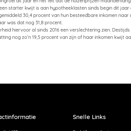
ongroei dit jaar en het feit dat de huizenprijzen maandenla
n starter kwijt is aan hypotheeklasten sinds begin dit jaar g
 gemiddeld 30,4 procent van hun besteedbare inkomen naar 
aar was dat nog 31,8 procent.
heid hiervoor al sinds 2016 een verslechtering zien. Destijd
ing nog zo’n 19,5 procent van zijn of haar inkomen kwijt a
actinformatie
Snelle Links