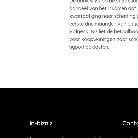
De bank wijst op de sterke lo
aandeel van het inkomen dat ee
kwartaal ging naar schatting
eerste drie maanden van dit j
Volgens ING liet de betaalbaar
voor koopwoningen naar schatt
hypotheeklasten.
in-bizniz
Cont