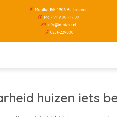
Maatlat 15E, 1906 BL, Limmen
Ma - Vr 9:00 - 17:00
info@in-bizniz.nl
0251-229000
rheid huizen iets b