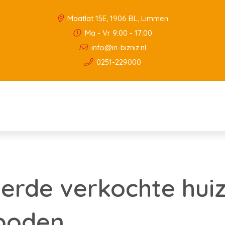
Maatlat 15E, 1906 BL, Limmen
Ma - Vr 9:00 - 17:00
info@in-bizniz.nl
0251-229000
derde verkochte hui
boden