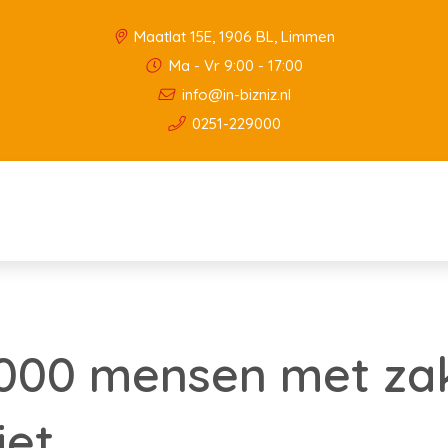
Maatlat 15E, 1906 BL, Limmen
Ma - Vr 9:00 - 17:00
info@in-bizniz.nl
0251-229000
.000 mensen met zak
iet