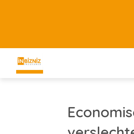
Economisc
verslecht