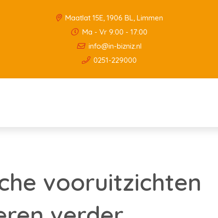
Maatlat 15E, 1906 BL, Limmen
Ma - Vr 9:00 - 17:00
info@in-bizniz.nl
0251-229000
he vooruitzichten
eren verder