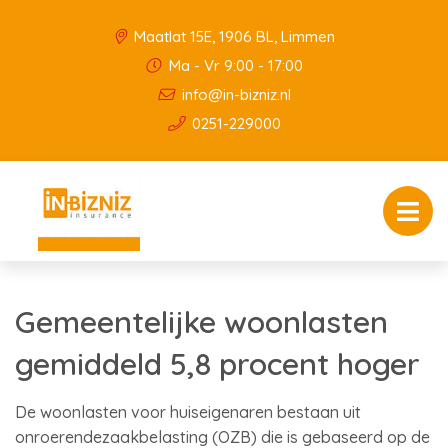
Maatlat 15E, 1906 BL, Limmen
Ma - Vr 9:00 - 17:00
info@in-bizniz.nl
0251-229000
Gemeentelijke woonlasten
gemiddeld 5,8 procent hoger
De woonlasten voor huiseigenaren bestaan uit
onroerendezaakbelasting (OZB) die is gebaseerd op de