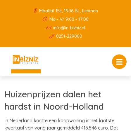
Maatlat 15E, 1906 BL, Limmen
Ma - Vr 9:00 - 17:00
info@in-bizniz.nl
0251-229000
Huizenprijzen dalen het
hardst in Noord-Holland
In Nederland kostte een koopwoning in het laatste
kwartaal van vorig jaar gemiddeld 415.546 euro. Dat