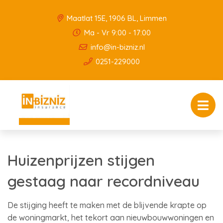
Maatlat 15E, 1906 BL, Limmen
Ma - Vr 9:00 - 17:00
info@in-bizniz.nl
0251-229000
Huizenprijzen stijgen
gestaag naar recordniveau
De stijging heeft te maken met de blijvende krapte op
de woningmarkt, het tekort aan nieuwbouwwoningen en