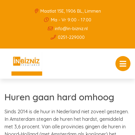
Maatlat 15E, 1906 BL, Limmen
Ma - Vr 9:00 - 17:00
info@in-bizniz.nl
0251-229000
Huren gaan hard omhoog
Sinds 2014 is de huur in Nederland niet zoveel gestegen.
In Amsterdam stegen de huren het hardst, gemiddeld
met 3,6 procent. Van alle provincies gingen de huren in
Noord-Holland (met Amsterdam als koploper) het