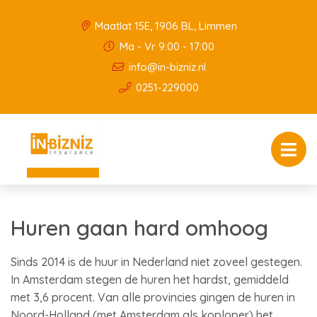
Maatlat 15E, 1906 BL, Limmen
Ma - Vr 9:00 - 17:00
info@in-bizniz.nl
0251-229000
Huren gaan hard omhoog
Sinds 2014 is de huur in Nederland niet zoveel gestegen.
In Amsterdam stegen de huren het hardst, gemiddeld
met 3,6 procent. Van alle provincies gingen de huren in
Noord-Holland (met Amsterdam als koploper) het