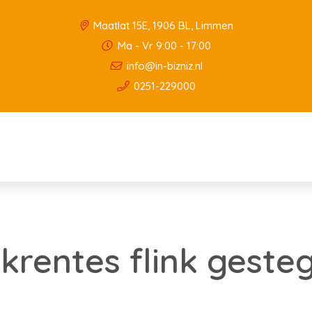
Maatlat 15E, 1906 BL, Limmen
Ma - Vr 9:00 - 17:00
info@in-bizniz.nl
0251-229000
rentes flink gesteg