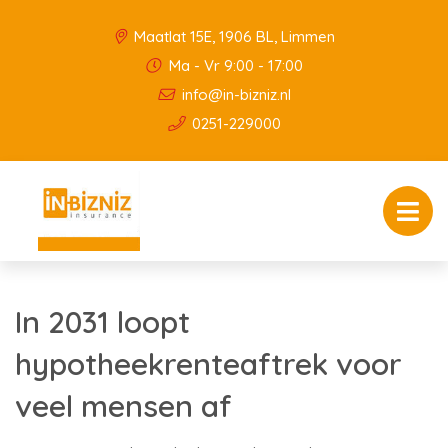
Maatlat 15E, 1906 BL, Limmen
Ma - Vr 9:00 - 17:00
info@in-bizniz.nl
0251-229000
In 2031 loopt
hypotheekrenteaftrek voor
veel mensen af