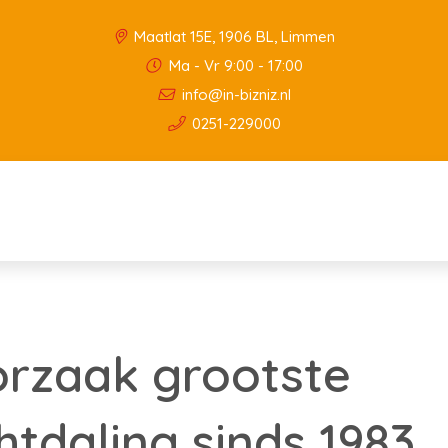
Maatlat 15E, 1906 BL, Limmen
Ma - Vr 9:00 - 17:00
info@in-bizniz.nl
0251-229000
oorzaak grootste
tdaling sinds 1983