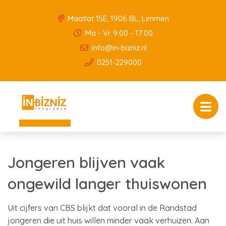
Maatlat 15E, 1906 BL, Limmen
Ma - Vr 9:00 - 17:00
info@in-bizniz.nl
0251-229000
Jongeren blijven vaak
ongewild langer thuiswonen
Uit cijfers van CBS blijkt dat vooral in de Randstad
jongeren die uit huis willen minder vaak verhuizen. Aan