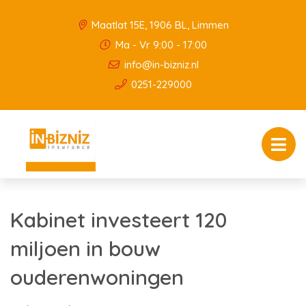
Maatlat 15E, 1906 BL, Limmen
Ma - Vr 9:00 - 17:00
info@in-bizniz.nl
0251-229000
Kabinet investeert 120
miljoen in bouw
ouderenwoningen