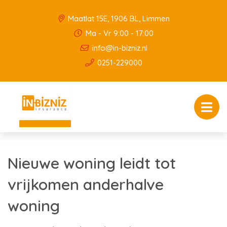
Maatlat 15E, 1906 BL, Limmen
Ma - Vr 9:00 - 17:00
info@in-bizniz.nl
0251-229000
Nieuwe woning leidt tot
vrijkomen anderhalve
woning