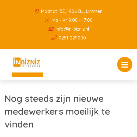
Maatlat 15E, 1906 BL, Limmen
Ma - Vr 9:00 - 17:00
info@in-bizniz.nl
0251-229000
Nog steeds zijn nieuwe
medewerkers moeilijk te
vinden