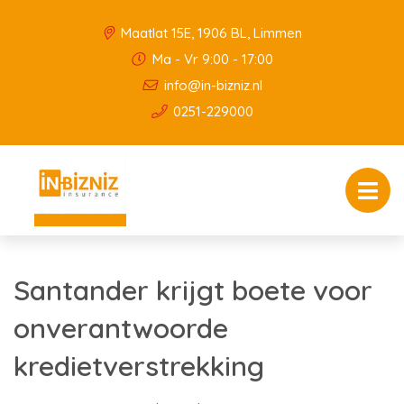
Maatlat 15E, 1906 BL, Limmen
Ma - Vr 9:00 - 17:00
info@in-bizniz.nl
0251-229000
Santander krijgt boete voor
onverantwoorde
kredietverstrekking