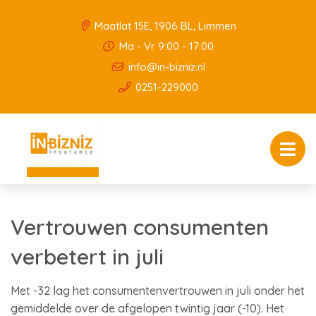
Maatlat 15E, 1906 BL, Limmen
Ma - Vr 9:00 - 17:00
info@in-bizniz.nl
0251-229000
Vertrouwen consumenten
verbetert in juli
Met -32 lag het consumentenvertrouwen in juli onder het
gemiddelde over de afgelopen twintig jaar (-10). Het