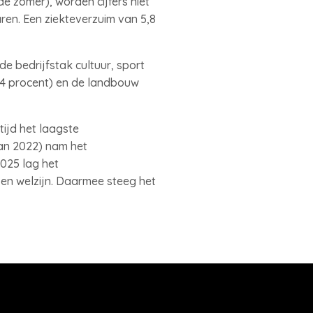
e zomer), worden cijfers niet
en. Een ziekteverzuim van 5,8
de bedrijfstak cultuur, sport
(3,4 procent) en de landbouw
tijd het laagste
an 2022) nam het
2025 lag het
en welzijn. Daarmee steeg het