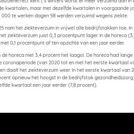
izoeneffect kent (’s winters wordt er meer verzuimd dan in d
 kwartalen, maar met dezelfde kwartalen in voorgaande jar
1 000 te werken dagen 58 werden verzuimd wegens ziekte.
 nam het ziekteverzuim in vrijwel alle bedrijfstakken toe. In 
 het ziekteverzuim juist 0,3 procentpunt lager. In de horeca 
met 0,1 procentpunt af ten opzichte van een jaar eerder.
n de horeca met 3,4 procent het laagst. De horeca had lange 
e coronaperiode (van 2020 tot en met het eerste kwartaal v
ien daalt het ziekteverzuim weer. In het eerste kwartaal van 
cent opnieuw het hoogst in de bedrijfstak gezondheidszorg 
lfde kwartaal een jaar eerder (7,8 procent).