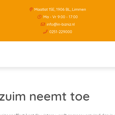
Maatlat 15E, 1906 BL, Limmen
Ma - Vr 9:00 - 17:00
info@in-bizniz.nl
0251-229000
rzuim neemt toe