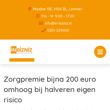
Maatlat 15E, 1906 BL, Limmen
Ma - Vr 9:00 - 17:00
info@in-bizniz.nl
0251-229000
Zorgpremie bijna 200 euro
omhoog bij halveren eigen
risico