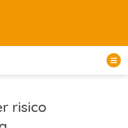
 risico
g