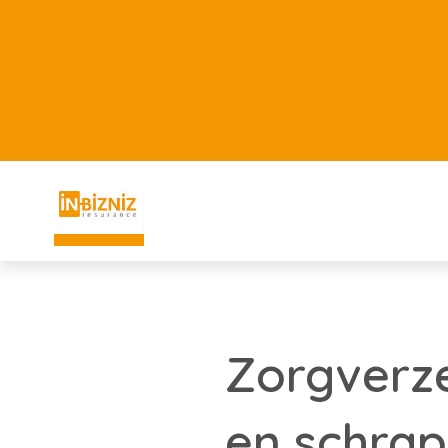
Zorgverze
en schra