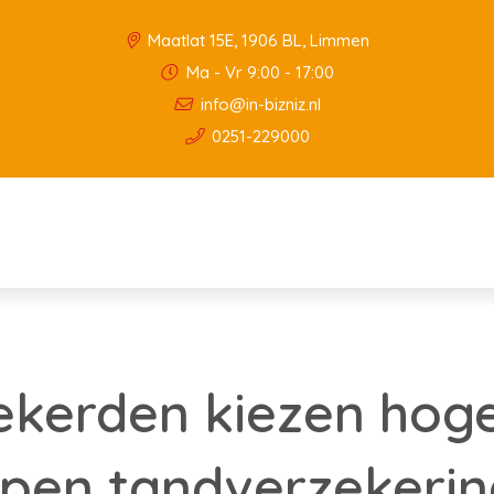
Maatlat 15E, 1906 BL, Limmen
Ma - Vr 9:00 - 17:00
info@in-bizniz.nl
0251-229000
kerden kiezen hoger
ppen tandverzekerin