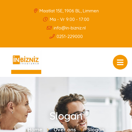
Maatlat 15E, 1906 BL, Limmen
Ma - Vr 9:00 - 17:00
info@in-bizniz.nl
0251-229000
Slogan
Home
Over ons
Slogan