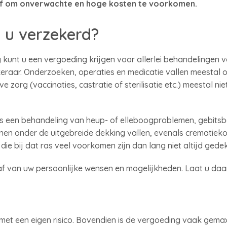
af om onverwachte en hoge kosten te voorkomen.
 u verzekerd?
 kunt u een vergoeding krijgen voor allerlei behandelingen v
keraar. Onderzoeken, operaties en medicatie vallen meestal
e zorg (vaccinaties, castratie of sterilisatie etc.) meestal ni
als een behandeling van heup- of elleboogproblemen, gebit
en onder de uitgebreide dekking vallen, evenals crematiekos
ie bij dat ras veel voorkomen zijn dan lang niet altijd gedek
 af van uw persoonlijke wensen en mogelijkheden. Laat u da
met een eigen risico. Bovendien is de vergoeding vaak gema