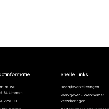
g
actinformatie
Snelle Links
tlat 15E
Bedrijfsverzekeringen
06 BL Limmen
Werkgever – Werknemer
51-229000
verzekeringen