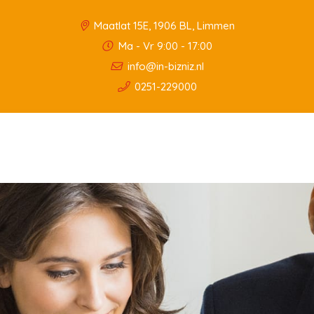
Maatlat 15E, 1906 BL, Limmen
Ma - Vr 9:00 - 17:00
info@in-bizniz.nl
0251-229000